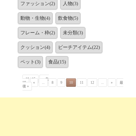
ファッション(2)
人物(3)
動物・生物(4)
飲食物(5)
フレーム・枠(2)
未分類(3)
クッション(4)
ビーチアイテム(22)
ペット(3)
食品(15)
10 / 15
« 先
頭
«
...
8
9
10
11
12
...
»
最
後 »