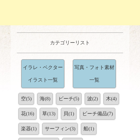
カテゴリーリスト
イラレ・ベクター
写真・フォト素材
イラスト一覧
一覧
空(5)
海(8)
ビーチ(5)
波(2)
木(4)
花(16)
草(13)
貝(1)
ビーチ備品(7)
楽器(1)
サーフィン(3)
船(1)