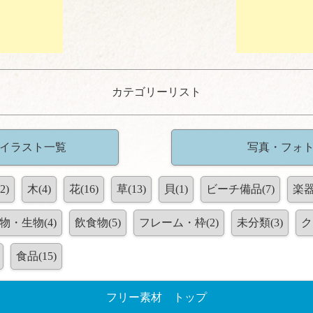
カテゴリーリスト
 イラスト一覧
写真・フォ
2)
木(4)
花(16)
草(13)
貝(1)
ビーチ備品(7)
楽器
物・生物(4)
飲食物(5)
フレーム・枠(2)
未分類(3)
ク
食品(15)
フリー素材 トップ