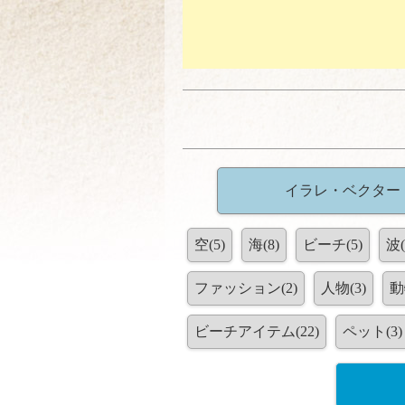
イラレ・ベクター
空(5)
海(8)
ビーチ(5)
波(
ファッション(2)
人物(3)
動
ビーチアイテム(22)
ペット(3)