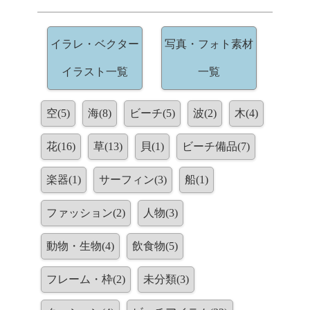
イラレ・ベクター
写真・フォト素材
イラスト一覧
一覧
空(5)
海(8)
ビーチ(5)
波(2)
木(4)
花(16)
草(13)
貝(1)
ビーチ備品(7)
楽器(1)
サーフィン(3)
船(1)
ファッション(2)
人物(3)
動物・生物(4)
飲食物(5)
フレーム・枠(2)
未分類(3)