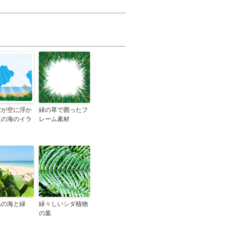
雲が空に浮か
緑の草で囲ったフ
夏の海のイラ
レーム素材
島の海と緑
緑々しいシダ植物
の葉