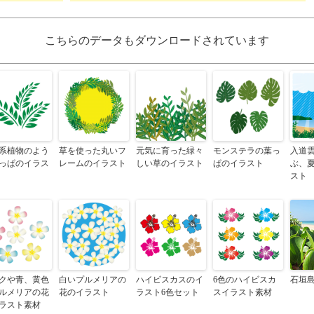
こちらのデータもダウンロードされています
系植物のよう
草を使った丸いフ
元気に育った緑々
モンステラの葉っ
入道
っぱのイラス
レームのイラスト
しい草のイラスト
ぱのイラスト
ぶ、
スト
クや青、黄色
白いプルメリアの
ハイビスカスのイ
6色のハイビスカ
石垣
ルメリアの花
花のイラスト
ラスト6色セット
スイラスト素材
ラスト素材