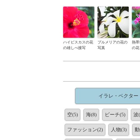
ハイビスカスの花
プルメリアの花の
熱帯
の雄しべ接写
写真
の花
イラレ・ベクター
空(5)
海(8)
ビーチ(5)
波(
ファッション(2)
人物(3)
動