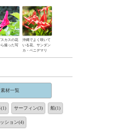
ビスカスの花
沖縄でよく咲いて
から撮った写
いる花、サンダン
カ・ベニデマリ
ト素材一覧
(1)
サーフィン(3)
船(1)
ッション(4)