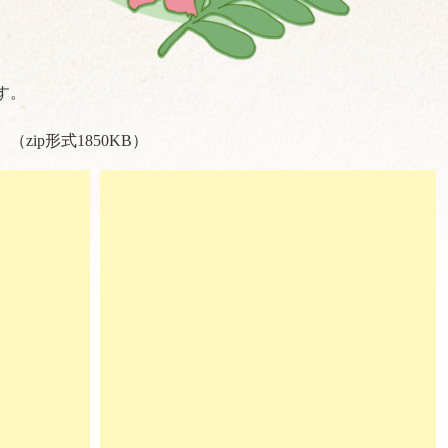
す。
ip形式1850KB）