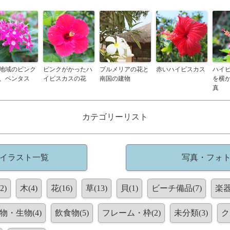
地域のピンク
ピンクがかったハ
プルメリアの花と
赤いハイビスカス
ハイ
、ペンタス
イビスカスの花
南国の建物
を横
真
カテゴリーリスト
 イラスト一覧
写真・フォ
2)
木(4)
花(16)
草(13)
貝(1)
ビーチ備品(7)
楽器
物・生物(4)
飲食物(5)
フレーム・枠(2)
未分類(3)
ク